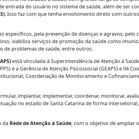
ta de entrada do usuário no sistema de saúde, além de ser
S)
. Isso faz com que tenha envolvimento direto com outros
es específicos, pela prevenção de doenças e agravos, pelo
 disso, viabiliza serviços de promoção da saúde como imun
o de problemas de saúde, entre outros.
DAPS)
está vinculada à Superintendência de Atenção à Saúde
PS) e a Gerência de Atenção Psicossocial (GEAPS) e 04 C
stitucional, Coordenação de Monitoramento e Cofinanciam
mular, implantar, implementar, coordenar, monitorar, avalia
atuação no estado de Santa Catarina de forma intersetorial
o da
Rede de Atenção à Saúde
, com o objetivo de ampliar 