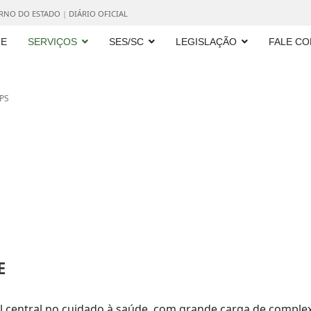
ERNO DO ESTADO
|
DIÁRIO OFICIAL
E
SERVIÇOS
SES/SC
LEGISLAÇÃO
FALE C
PS
E
 central no cuidado à saúde, com grande carga de complex