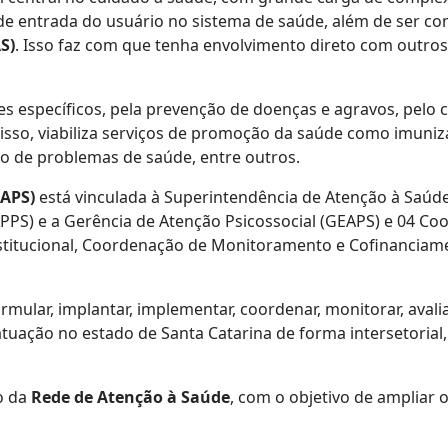
ta de entrada do usuário no sistema de saúde, além de ser
S)
. Isso faz com que tenha envolvimento direto com outros
es específicos, pela prevenção de doenças e agravos, pelo
 disso, viabiliza serviços de promoção da saúde como imun
o de problemas de saúde, entre outros.
DAPS)
está vinculada à Superintendência de Atenção à Saúde
PS) e a Gerência de Atenção Psicossocial (GEAPS) e 04 C
stitucional, Coordenação de Monitoramento e Cofinanciam
mular, implantar, implementar, coordenar, monitorar, avalia
atuação no estado de Santa Catarina de forma intersetorial
o da
Rede de Atenção à Saúde
, com o objetivo de ampliar 