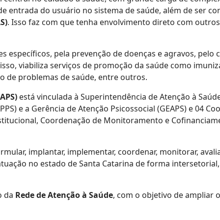
ta de entrada do usuário no sistema de saúde, além de ser
S)
. Isso faz com que tenha envolvimento direto com outros
es específicos, pela prevenção de doenças e agravos, pelo
 disso, viabiliza serviços de promoção da saúde como imun
o de problemas de saúde, entre outros.
DAPS)
está vinculada à Superintendência de Atenção à Saúde
PS) e a Gerência de Atenção Psicossocial (GEAPS) e 04 C
stitucional, Coordenação de Monitoramento e Cofinanciam
mular, implantar, implementar, coordenar, monitorar, avalia
atuação no estado de Santa Catarina de forma intersetorial
o da
Rede de Atenção à Saúde
, com o objetivo de ampliar 