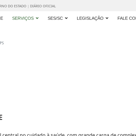
ERNO DO ESTADO
|
DIÁRIO OFICIAL
E
SERVIÇOS
SES/SC
LEGISLAÇÃO
FALE C
PS
E
 central no cuidado à saúde, com grande carga de complex