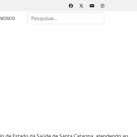
Busca
ONOSCO
Type 2 or more characters for results.
ário de Estado da Saúde de Santa Catarina, atendendo ao