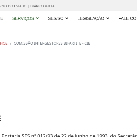
ERNO DO ESTADO
|
DIÁRIO OFICIAL
E
SERVIÇOS
SES/SC
LEGISLAÇÃO
FALE C
LHOS
COMISSÃO INTERGESTORES BIPARTITE - CIB
E
la Portaria SES nº 012/93 de 22 de junho de 1993, do Secret