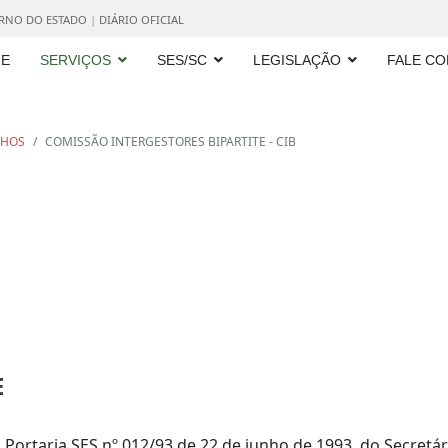
ERNO DO ESTADO
|
DIÁRIO OFICIAL
E
SERVIÇOS
SES/SC
LEGISLAÇÃO
FALE C
LHOS
COMISSÃO INTERGESTORES BIPARTITE - CIB
E
la Portaria SES nº 012/93 de 22 de junho de 1993, do Secret