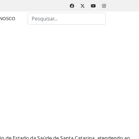
Busca
ONOSCO
Type 2 or more characters for results.
ário de Estado da Saúde de Santa Catarina, atendendo ao