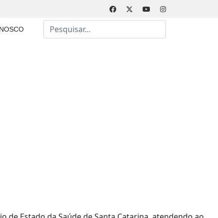
Busca
ONOSCO
Type 2 or more characters for results.
ário de Estado da Saúde de Santa Catarina, atendendo ao