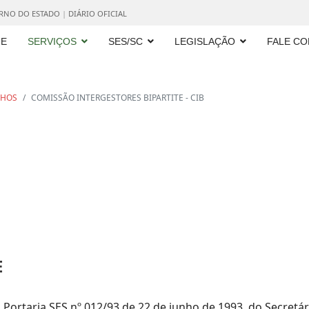
ERNO DO ESTADO
|
DIÁRIO OFICIAL
E
SERVIÇOS
SES/SC
LEGISLAÇÃO
FALE C
LHOS
COMISSÃO INTERGESTORES BIPARTITE - CIB
E
la Portaria SES nº 012/93 de 22 de junho de 1993, do Secret