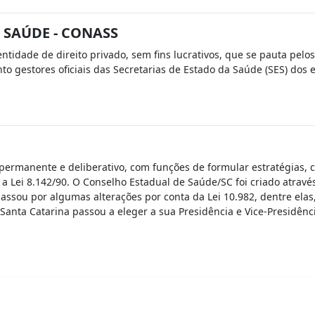
 SAÚDE - CONASS
tidade de direito privado, sem fins lucrativos, que se pauta pelo
o gestores oficiais das Secretarias de Estado da Saúde (SES) dos e
ermanente e deliberativo, com funções de formular estratégias, con
a Lei 8.142/90. O Conselho Estadual de Saúde/SC foi criado atravé
assou por algumas alterações por conta da Lei 10.982, dentre ela
 Santa Catarina passou a eleger a sua Presidência e Vice-Presidênc