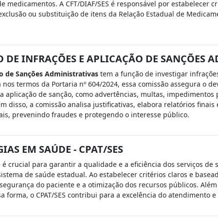
de medicamentos. A CFT/DIAF/SES é responsável por estabelecer cri
exclusão ou substituição de itens da Relação Estadual de Medicamen
DE INFRAÇÕES E APLICAÇÃO DE SANÇÕES A
o de Sanções Administrativas
tem a função de investigar infraçõe
nos termos da Portaria nº 604/2024, essa comissão assegura o devi
a aplicação de sanção, como advertências, multas, impedimentos p
m disso, a comissão analisa justificativas, elabora relatórios fina
is, prevenindo fraudes e protegendo o interesse público.
AS EM SAÚDE - CPAT/SES
)
é crucial para garantir a qualidade e a eficiência dos serviços de
tema de saúde estadual. Ao estabelecer critérios claros e basead
gurança do paciente e a otimização dos recursos públicos. Além d
a forma, o CPAT/SES contribui para a excelência do atendimento e