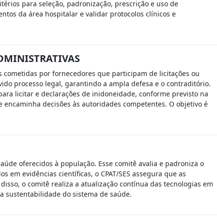
térios para seleção, padronização, prescrição e uso de
tos da área hospitalar e validar protocolos clínicos e
DMINISTRATIVAS
s cometidas por fornecedores que participam de licitações ou
do processo legal, garantindo a ampla defesa e o contraditório.
ara licitar e declarações de inidoneidade, conforme previsto na
is e encaminha decisões às autoridades competentes. O objetivo é
 saúde oferecidos à população. Esse comitê avalia e padroniza o
os em evidências científicas, o CPAT/SES assegura que as
isso, o comitê realiza a atualização contínua das tecnologias em
 a sustentabilidade do sistema de saúde.