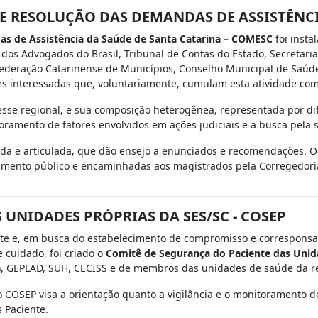
 RESOLUÇÃO DAS DEMANDAS DE ASSISTÊNCI
s de Assistência da Saúde de Santa Catarina – COMESC
foi insta
 dos Advogados do Brasil, Tribunal de Contas do Estado, Secretari
Federação Catarinense de Municípios, Conselho Municipal de Saúde 
s interessadas que, voluntariamente, cumulam esta atividade com 
esse regional, e sua composição heterogênea, representada por di
toramento de fatores envolvidos em ações judiciais e a busca pela 
ada e articulada, que dão ensejo a enunciados e recomendações.
imento público e encaminhadas aos magistrados pela Corregedoria-
UNIDADES PRÓPRIAS DA SES/SC - COSEP
te e, em busca do estabelecimento de compromisso e corresponsa
 cuidado, foi criado o
Comitê de Segurança do Paciente das Unid
), GEPLAD, SUH, CECISS e de membros das unidades de saúde da r
 COSEP visa a orientação quanto a vigilância e o monitoramento de
 Paciente.