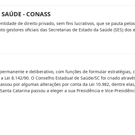
 SAÚDE - CONASS
tidade de direito privado, sem fins lucrativos, que se pauta pelo
o gestores oficiais das Secretarias de Estado da Saúde (SES) dos e
ermanente e deliberativo, com funções de formular estratégias, con
a Lei 8.142/90. O Conselho Estadual de Saúde/SC foi criado atravé
assou por algumas alterações por conta da Lei 10.982, dentre ela
 Santa Catarina passou a eleger a sua Presidência e Vice-Presidênc