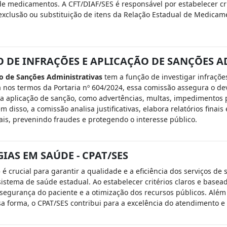
de medicamentos. A CFT/DIAF/SES é responsável por estabelecer cri
exclusão ou substituição de itens da Relação Estadual de Medicamen
DE INFRAÇÕES E APLICAÇÃO DE SANÇÕES A
o de Sanções Administrativas
tem a função de investigar infraçõe
nos termos da Portaria nº 604/2024, essa comissão assegura o devi
a aplicação de sanção, como advertências, multas, impedimentos p
m disso, a comissão analisa justificativas, elabora relatórios fina
is, prevenindo fraudes e protegendo o interesse público.
AS EM SAÚDE - CPAT/SES
)
é crucial para garantir a qualidade e a eficiência dos serviços de
tema de saúde estadual. Ao estabelecer critérios claros e basead
gurança do paciente e a otimização dos recursos públicos. Além d
a forma, o CPAT/SES contribui para a excelência do atendimento e