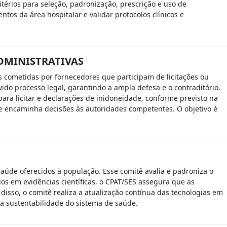
térios para seleção, padronização, prescrição e uso de
tos da área hospitalar e validar protocolos clínicos e
DMINISTRATIVAS
s cometidas por fornecedores que participam de licitações ou
do processo legal, garantindo a ampla defesa e o contraditório.
ara licitar e declarações de inidoneidade, conforme previsto na
is e encaminha decisões às autoridades competentes. O objetivo é
 saúde oferecidos à população. Esse comitê avalia e padroniza o
os em evidências científicas, o CPAT/SES assegura que as
isso, o comitê realiza a atualização contínua das tecnologias em
 a sustentabilidade do sistema de saúde.