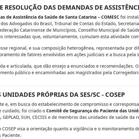
 RESOLUÇÃO DAS DEMANDAS DE ASSISTÊNCI
s de Assistência da Saúde de Santa Catarina – COMESC
foi insta
 dos Advogados do Brasil, Tribunal de Contas do Estado, Secretari
Federação Catarinense de Municípios, Conselho Municipal de Saúde 
s interessadas que, voluntariamente, cumulam esta atividade com 
esse regional, e sua composição heterogênea, representada por di
toramento de fatores envolvidos em ações judiciais e a busca pela 
ada e articulada, que dão ensejo a enunciados e recomendações.
imento público e encaminhadas aos magistrados pela Corregedoria-
UNIDADES PRÓPRIAS DA SES/SC - COSEP
te e, em busca do estabelecimento de compromisso e corresponsa
 cuidado, foi criado o
Comitê de Segurança do Paciente das Unid
), GEPLAD, SUH, CECISS e de membros das unidades de saúde da r
 COSEP visa a orientação quanto a vigilância e o monitoramento de
 Paciente.