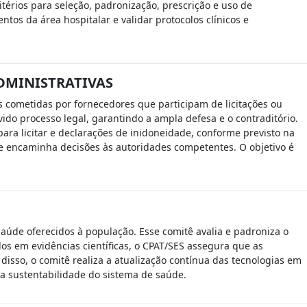
térios para seleção, padronização, prescrição e uso de
tos da área hospitalar e validar protocolos clínicos e
DMINISTRATIVAS
s cometidas por fornecedores que participam de licitações ou
do processo legal, garantindo a ampla defesa e o contraditório.
ara licitar e declarações de inidoneidade, conforme previsto na
is e encaminha decisões às autoridades competentes. O objetivo é
 saúde oferecidos à população. Esse comitê avalia e padroniza o
os em evidências científicas, o CPAT/SES assegura que as
isso, o comitê realiza a atualização contínua das tecnologias em
 a sustentabilidade do sistema de saúde.