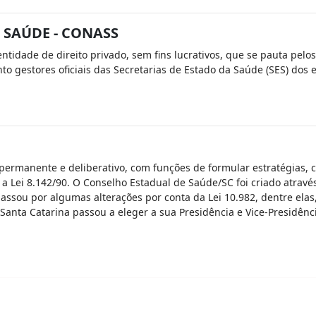
 SAÚDE - CONASS
tidade de direito privado, sem fins lucrativos, que se pauta pelo
o gestores oficiais das Secretarias de Estado da Saúde (SES) dos e
ermanente e deliberativo, com funções de formular estratégias, con
a Lei 8.142/90. O Conselho Estadual de Saúde/SC foi criado atravé
assou por algumas alterações por conta da Lei 10.982, dentre ela
 Santa Catarina passou a eleger a sua Presidência e Vice-Presidênc