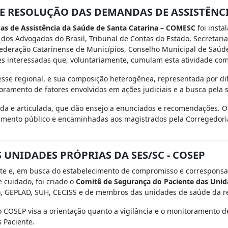
 RESOLUÇÃO DAS DEMANDAS DE ASSISTÊNCI
s de Assistência da Saúde de Santa Catarina – COMESC
foi insta
 dos Advogados do Brasil, Tribunal de Contas do Estado, Secretari
Federação Catarinense de Municípios, Conselho Municipal de Saúde 
s interessadas que, voluntariamente, cumulam esta atividade com 
esse regional, e sua composição heterogênea, representada por di
toramento de fatores envolvidos em ações judiciais e a busca pela 
ada e articulada, que dão ensejo a enunciados e recomendações.
imento público e encaminhadas aos magistrados pela Corregedoria-
UNIDADES PRÓPRIAS DA SES/SC - COSEP
te e, em busca do estabelecimento de compromisso e corresponsa
 cuidado, foi criado o
Comitê de Segurança do Paciente das Unid
), GEPLAD, SUH, CECISS e de membros das unidades de saúde da r
 COSEP visa a orientação quanto a vigilância e o monitoramento de
 Paciente.