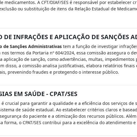
de medicamentos. A CFT/DIAF/SES é responsável por estabelecer cri
exclusão ou substituição de itens da Relação Estadual de Medicamen
DE INFRAÇÕES E APLICAÇÃO DE SANÇÕES A
o de Sanções Administrativas
tem a função de investigar infraçõe
nos termos da Portaria nº 604/2024, essa comissão assegura o devi
a aplicação de sanção, como advertências, multas, impedimentos p
m disso, a comissão analisa justificativas, elabora relatórios fina
is, prevenindo fraudes e protegendo o interesse público.
AS EM SAÚDE - CPAT/SES
)
é crucial para garantir a qualidade e a eficiência dos serviços de
tema de saúde estadual. Ao estabelecer critérios claros e basead
gurança do paciente e a otimização dos recursos públicos. Além d
a forma, o CPAT/SES contribui para a excelência do atendimento e