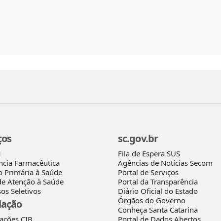
ços
sc.gov.br
Fila de Espera SUS
M
Agências de Notícias Secom
ncia Farmacêutica
Portal de Serviços
o Primária à Saúde
Portal da Transparência
de Atenção à Saúde
Diário Oficial do Estado
os Seletivos
Órgãos do Governo
lação
Conheça Santa Catarina
rações CIB
Portal de Dados Abertos