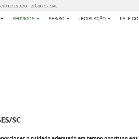
ERNO DO ESTADO
|
DIÁRIO OFICIAL
E
SERVIÇOS
SES/SC
LEGISLAÇÃO
FALE C
ES/SC
proporcionar o cuidado adequado em tempo oportuno aos