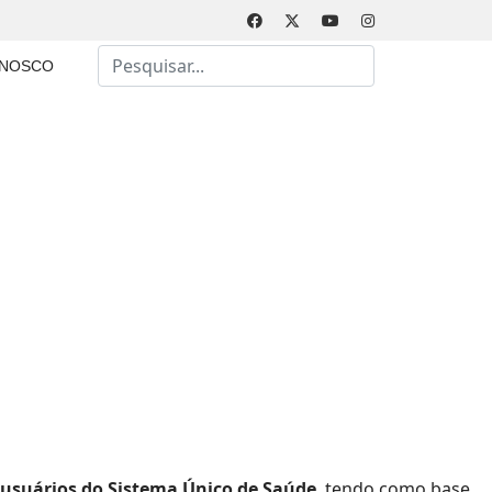
Busca
ONOSCO
Type 2 or more characters for results.
 usuários do Sistema Único de Saúde
, tendo como base