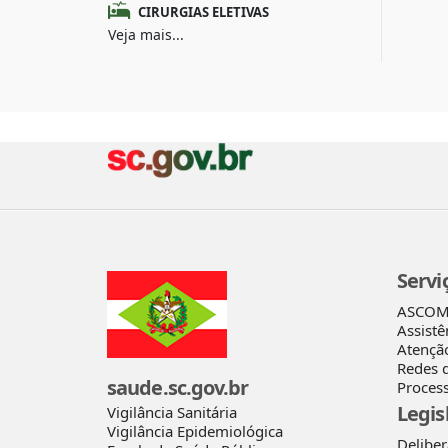
CIRURGIAS ELETIVAS
Veja mais...
Servi
ASCO
Assistê
Atençã
Redes 
saude.sc.gov.br
Process
Legis
Vigilância Sanitária
Vigilância Epidemiológica
Delibe