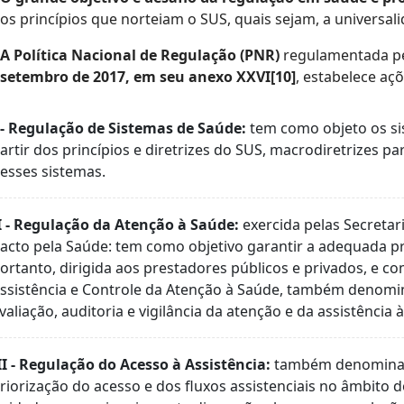
os princípios que norteiam o SUS, quais sejam, a universali
A Política Nacional de Regulação (PNR)
regulamentada p
setembro de 2017, em seu anexo XXVI[10]
, estabelece aç
 - Regulação de Sistemas de Saúde:
tem como objeto os sis
artir dos princípios e diretrizes do SUS, macrodiretrizes p
esses sistemas.
I - Regulação da Atenção à Saúde:
exercida pelas Secreta
acto pela Saúde: tem como objetivo garantir a adequada pre
ortanto, dirigida aos prestadores públicos e privados, e c
ssistência e Controle da Atenção à Saúde, também denomin
valiação, auditoria e vigilância da atenção e da assistência
II - Regulação do Acesso à Assistência:
também denominada 
riorização do acesso e dos fluxos assistenciais no âmbito 