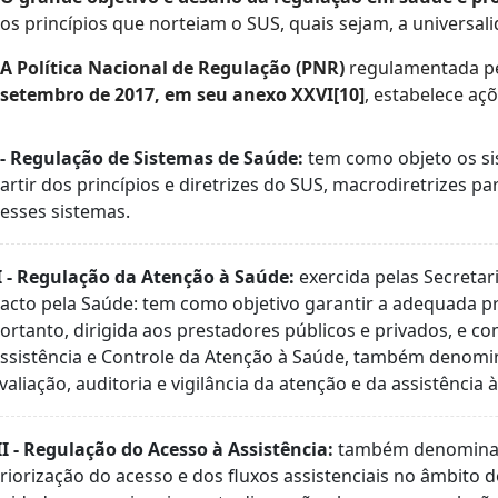
os princípios que norteiam o SUS, quais sejam, a universali
A Política Nacional de Regulação (PNR)
regulamentada p
setembro de 2017, em seu anexo XXVI[10]
, estabelece aç
 - Regulação de Sistemas de Saúde:
tem como objeto os sis
artir dos princípios e diretrizes do SUS, macrodiretrizes p
esses sistemas.
I - Regulação da Atenção à Saúde:
exercida pelas Secreta
acto pela Saúde: tem como objetivo garantir a adequada pre
ortanto, dirigida aos prestadores públicos e privados, e c
ssistência e Controle da Atenção à Saúde, também denomin
valiação, auditoria e vigilância da atenção e da assistência
II - Regulação do Acesso à Assistência:
também denominada 
riorização do acesso e dos fluxos assistenciais no âmbito 