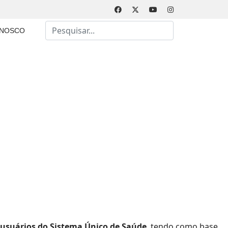
Busca
ONOSCO
Type 2 or more characters for results.
 usuários do Sistema Único de Saúde
, tendo como base