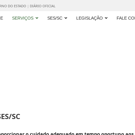
ERNO DO ESTADO
|
DIÁRIO OFICIAL
E
SERVIÇOS
SES/SC
LEGISLAÇÃO
FALE C
ES/SC
proporcionar o cuidado adequado em tempo oportuno aos