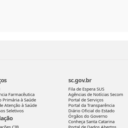
ços
sc.gov.br
Fila de Espera SUS
M
Agências de Notícias Secom
ncia Farmacêutica
Portal de Serviços
o Primária à Saúde
Portal da Transparência
de Atenção à Saúde
Diário Oficial do Estado
os Seletivos
Órgãos do Governo
lação
Conheça Santa Catarina
rações CIB
Portal de Dados Abertos