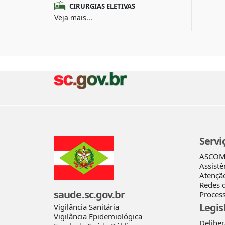
CIRURGIAS ELETIVAS
Veja mais...
Servi
ASCO
Assistê
Atençã
Redes 
saude.sc.gov.br
Process
Legis
Vigilância Sanitária
Vigilância Epidemiológica
Delibe