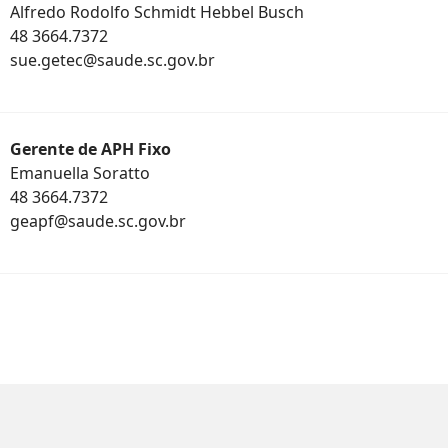
Alfredo Rodolfo Schmidt Hebbel Busch
48 3664.7372
sue.getec@saude.sc.gov.br
Gerente de APH Fixo
Emanuella Soratto
48 3664.7372
geapf@saude.sc.gov.br