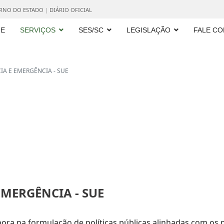
ERNO DO ESTADO
|
DIÁRIO OFICIAL
E
SERVIÇOS
SES/SC
LEGISLAÇÃO
FALE C
A E EMERGÊNCIA - SUE
MERGÊNCIA - SUE
ora na formulação de políticas públicas alinhadas com os p