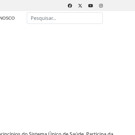
Busca
ONOSCO
Type 2 or more characters for results.
rincípios do Sistema Único de Saúde. Participa da