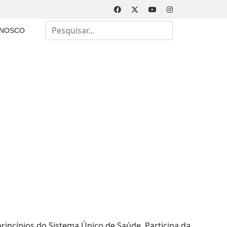
Busca
ONOSCO
Type 2 or more characters for results.
rincípios do Sistema Único de Saúde. Participa da