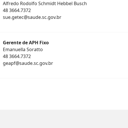
Alfredo Rodolfo Schmidt Hebbel Busch
48 3664.7372
sue.getec@saude.sc.gov.br
Gerente de APH Fixo
Emanuella Soratto
48 3664.7372
geapf@saude.sc.gov.br