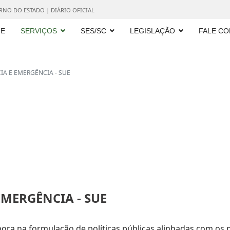
ERNO DO ESTADO
|
DIÁRIO OFICIAL
E
SERVIÇOS
SES/SC
LEGISLAÇÃO
FALE C
A E EMERGÊNCIA - SUE
MERGÊNCIA - SUE
ora na formulação de políticas públicas alinhadas com os p