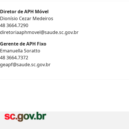
Diretor de APH Móvel
Dionísio Cezar Medeiros
48 3664.7290
diretoriaaphmovel@saude.sc.gov.br
Gerente de APH Fixo
Emanuella Soratto
48 3664.7372
geapf@saude.sc.gov.br