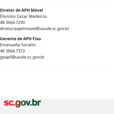
Diretor de APH Móvel
Dionísio Cezar Medeiros
48 3664.7290
diretoriaaphmovel@saude.sc.gov.br
Gerente de APH Fixo
Emanuella Soratto
48 3664.7372
geapf@saude.sc.gov.br