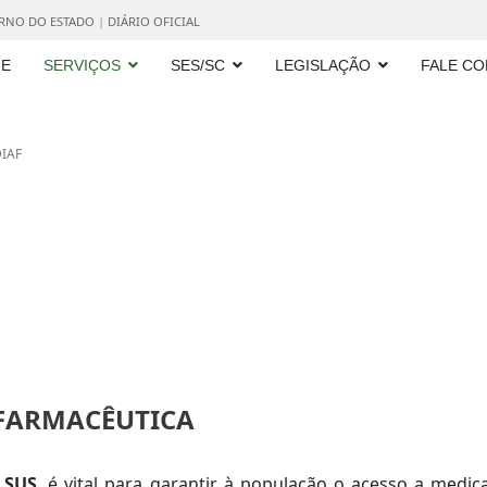
ERNO DO ESTADO
|
DIÁRIO OFICIAL
E
SERVIÇOS
SES/SC
LEGISLAÇÃO
FALE C
IAF
 FARMACÊUTICA
o
SUS
, é vital para garantir à população o acesso a medic