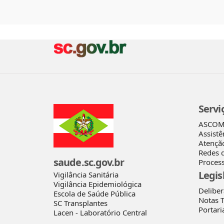
Servi
ASCO
Assistê
Atençã
Redes 
saude.sc.gov.br
Process
Legis
Vigilância Sanitária
Vigilância Epidemiológica
Delibe
Escola de Saúde Pública
Notas T
SC Transplantes
Portari
Lacen - Laboratório Central