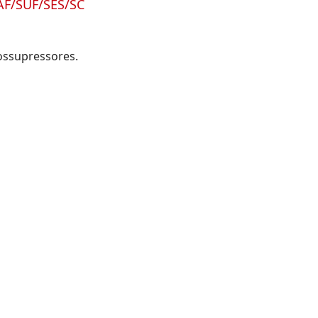
AF/SUF/SES/SC
ssupressores.