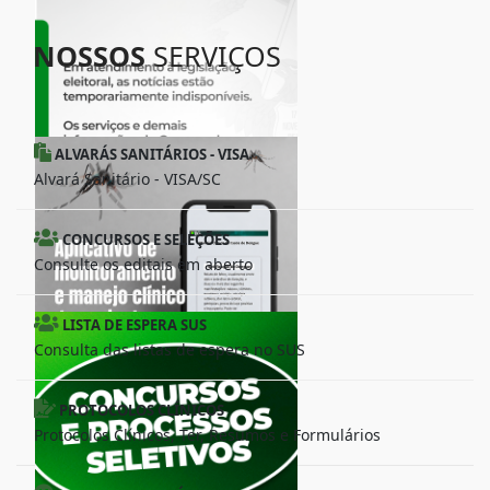
NOSSOS
SERVIÇOS
ALVARÁS SANITÁRIOS - VISA
Alvará Sanitário - VISA/SC
CONCURSOS E SELEÇÕES
Consulte os editais em aberto
LISTA DE ESPERA SUS
Consulta das listas de espera no SUS
PROTOCOLOS CLÍNICOS
Protocolos Clínicos, Ter, Resumos e Formulários