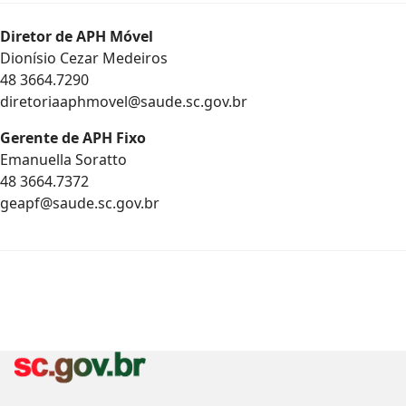
Diretor de APH Móvel
Dionísio Cezar Medeiros
48 3664.7290
diretoriaaphmovel@saude.sc.gov.br
Gerente de APH Fixo
Emanuella Soratto
48 3664.7372
geapf@saude.sc.gov.br