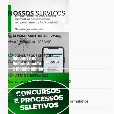
NOSSOS
SERVIÇOS
ALVARÁS SANITÁRIOS - VISA
Alvará Sanitário - VISA/SC
CONCURSOS E SELEÇÕES
Consulte os editais em aberto
LISTA DE ESPERA SUS
Consulta das listas de espera no SUS
PROTOCOLOS CLÍNICOS
Protocolos Clínicos, Ter, Resumos e Formulários